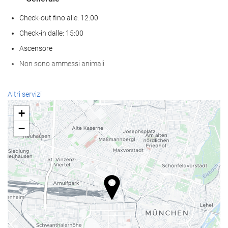
Check-out fino alle: 12:00
Check-in dalle: 15:00
Ascensore
Non sono ammessi animali
Benessere
Altri servizi
Spa
+
hammam
−
Sauna
Palestra
Servizio di accoglienza
reception 24 ore su 24
deposito bagagli