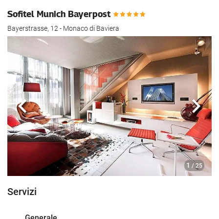
Sofitel Munich Bayerpost
Bayerstrasse, 12 - Monaco di Baviera
Anteriore
Segu
1
/ 25
Servizi
Generale