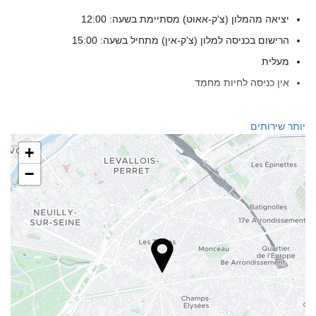
יציאה מהמלון (צ'ק-אאוט) מסתיימת בשעה: 12:00
הרישום בכניסה למלון (צ'ק-אין) מתחיל בשעה: 15:00
מעלית
אין כניסה לחיות מחמד
שירותי קבלה
יותר שירותים
דלפק קבלה 24 שעות ביממה
+
אחסון מטען
−
מזון ומשקאות
מסעדת א־לה־קארט
בר
מתקנים לעסקים
מרכז עסקים