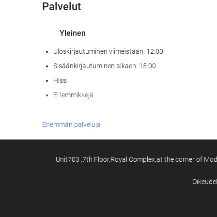
Palvelut
Yleinen
Uloskirjautuminen viimeistään: 12:00
Sisäänkirjautuminen alkaen: 15:00
Hissi
Ei lemmikkejä
Vastaanottopalvelut
Enemmän palveluja
24h-vastaanotto
Matkatavarasäilytys
Unit703 ,7th Floor,Royal Complex,at the corner of Modi
Bisnespalvelut
Oikeude
Liikekeskus