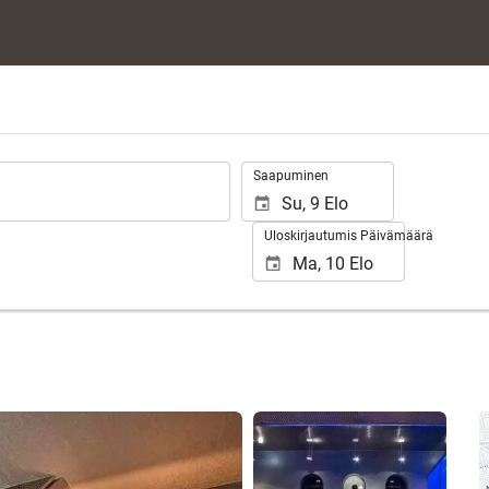
.
Saapuminen
Uloskirjautumis Päivämäärä
Näytä 25 kuvaa