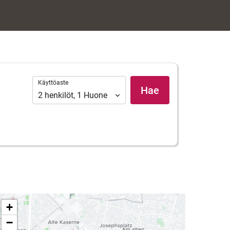
Käyttöaste
Käyttöaste
Hae
2
henkilöt
,
1
Huone
+
−