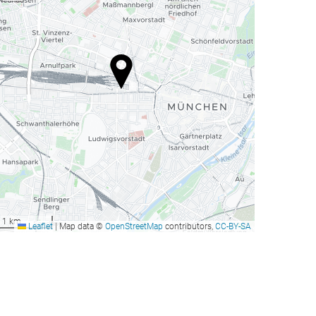
1 km
Leaflet
|
Map data ©
OpenStreetMap
contributors,
CC-BY-SA