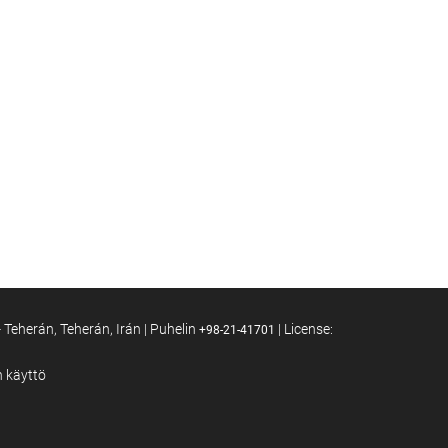
 Teherán, Teherán, Irán | Puhelin
| License:
+98-21-41701
n käyttö