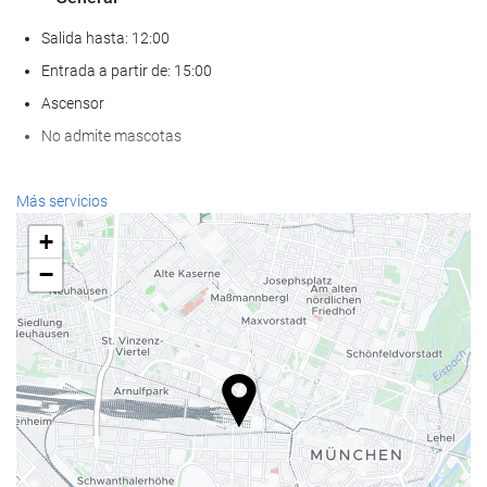
Salida hasta: 12:00
Entrada a partir de: 15:00
Ascensor
No admite mascotas
Bienestar
Más servicios
Spa
+
Hammam
−
Sauna
Gimnasio
Servicios de recepción
Recepción 24 horas
Guardaequipaje