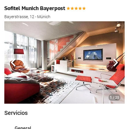
Sofitel Munich Bayerpost
Bayerstrasse, 12 - Múnich
Anterior
Sigui
1
/ 25
Servicios
General