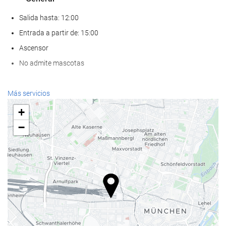
Salida hasta: 12:00
Entrada a partir de: 15:00
Ascensor
No admite mascotas
Bienestar
Más servicios
Spa
+
Hammam
−
Sauna
Gimnasio
Servicios de recepción
Recepción 24 horas
Guardaequipaje