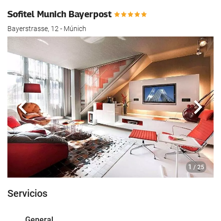
Sofitel Munich Bayerpost
Bayerstrasse, 12 - Múnich
Anterior
Sigui
1
/ 25
Servicios
General