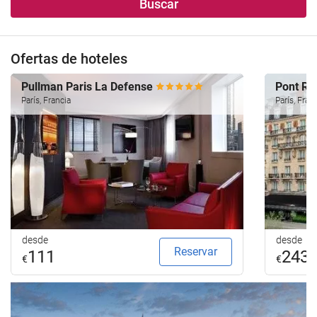
Buscar
Ofertas de hoteles
Pullman Paris La Defense
Pont Ro
París, Francia
París, Fran
desde
desde
Reservar
111
243
€
€